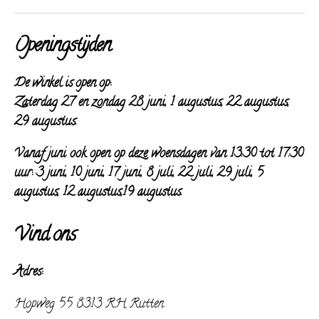
mail
Openingstijden
De winkel is open op:
Zaterdag 27 en zondag 28 juni, 1 augustus, 22 augustus,
29 augustus.
Vanaf juni ook open op deze woensdagen van 13.30 tot 17.30
uur: 3 juni, 10 juni, 17 juni, 8 juli,
22 juli, 29 juli, 5
augustus, 12 augustus,19 augustus.
Vind ons
Adres:
Hopweg 55 8313 RH Rutten.