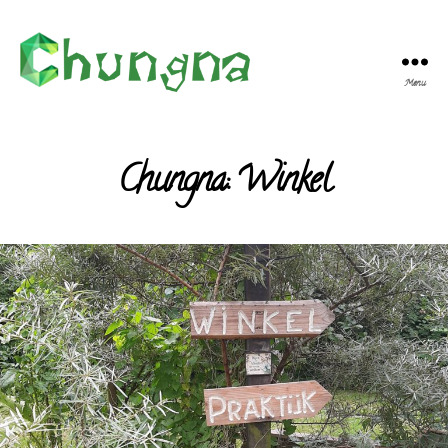
Menu
Chungna
Bewust
Zijn
Chungna: Winkel